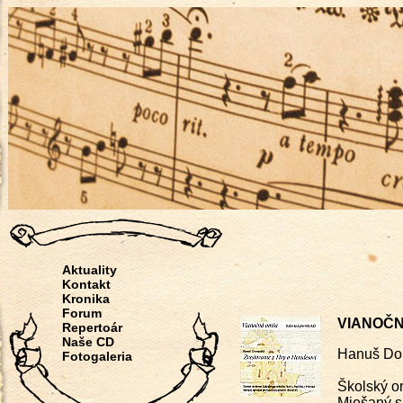
Aktuality
Kontakt
Kronika
Forum
VIANOČNÁ
Repertoár
Naše CD
Hanuš D
Fotogaleria
Školský or
Miešaný s