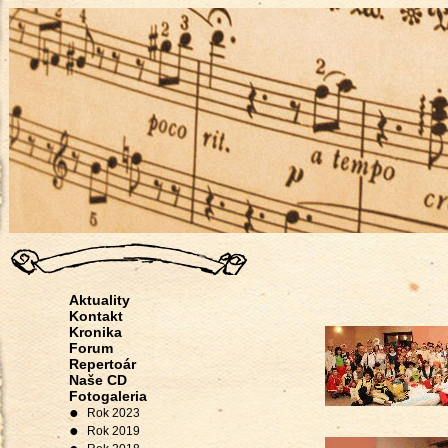
Aktuality
Kontakt
Kronika
Forum
Repertoár
Naše CD
Fotogaleria
●
Rok 2023
●
Rok 2019